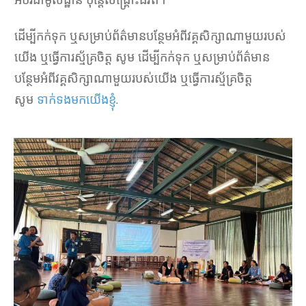
ដើម្បីកក់ទុក ឬសម្រាប់ព័ត៌មានបន្ថែមអំពីវគ្គសិក្សាណាមួយរបស់
យើង ឬធ្វើការស្ម័គ្រចិត្ត សូម ដើម្បីកក់ទុក ឬសម្រាប់ព័ត៌មាន
បន្ថែមអំពីវគ្គសិក្សាណាមួយរបស់យើង ឬធ្វើការស្ម័គ្រចិត្ត
សូម
ទាក់ទងមកយើងខ្ញុំ
.