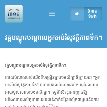
ទំនាក់
ទំនង
វគ្គបណ្តុះបណ្តាលអ្នកអប់រំសុវត្ថិភាពទឹក។
វគ្គបណ្តុះបណ្តាលអ្នកអប់រំសុវត្ថិភាពទឹក។
គោលបំណងរបស់យើងគឺបង្រៀនគ្រូបឋមសិក្សាឱ្យក្លាយជា "អ្នក
អប់រំអំពីសុវត្ថិភាពទឹក" វាមានគោលបំណងដល់កុមារដែលមាន
អាយុចូលសាលាបឋមសិក្សា។ កម្មវិធីសិក្សាអនុញ្ញាតឱ្យ
យើងឈានដល់កុមាររាប់រយពាន់នាក់បន្ថែមទៀតជាមួយនឹងការ
អប់រំជាមូលដ្ឋាន ប៉ុន្តែសង្គ្រោះជីវិត។