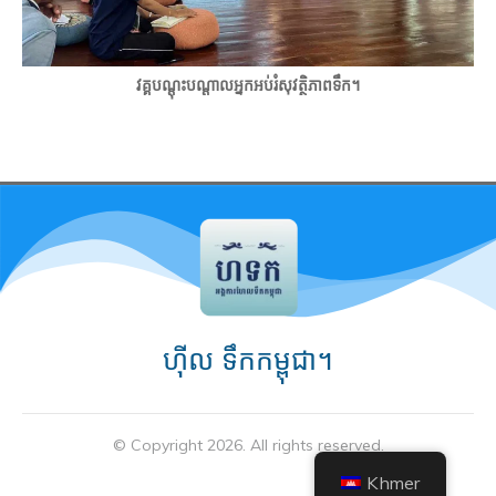
វគ្គបណ្តុះបណ្តាលអ្នកអប់រំសុវត្ថិភាពទឹក។
ហ៊ីល ទឹកកម្ពុជា។
© Copyright
2026
. All rights reserved.
Khmer